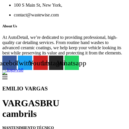
100 S Main St, New York,
contact@wastewise.com
About Us
At AutoDetail, we’re dedicated to providing professional, high-
quality car detailing services. From routine hand washes to
advanced ceramic coatings, we help keep your vehicle looking its
best while preserving its value and protecting it from the elements.
acebook
Twitter
Youtube
Instagram
Whatsapp
EMILIO VARGAS
VARGASBRU
cambrils
MANTENIMIENTO TÉCNICO